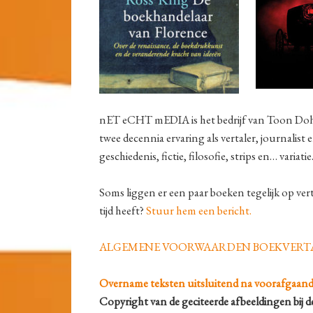
nET eCHT mEDIA is het bedrijf van Toon Doh
twee decennia ervaring als vertaler, journalist e
geschiedenis, fictie, filosofie, strips en… variatie
Soms liggen er een paar boeken tegelijk op ve
tijd heeft?
Stuur hem een bericht.
ALGEMENE VOORWAARDEN BOEKVERTA
Overname teksten uitsluitend na voorafgaand s
Copyright van de geciteerde afbeeldingen bij d