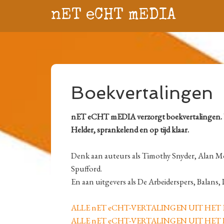
nET eCHT mEDIA
Boekvertalingen
nET eCHT mEDIA verzorgt boekvertalingen. U
Helder, sprankelend en op tijd klaar.
Denk aan auteurs als Timothy Snyder, Alan Mo
Spufford.
En aan uitgevers als De Arbeiderspers, Balans, 
ALLE nET eCHT-VERTALINGEN UIT HET E
ALLE nET eCHT-VERTALINGEN UIT HET F