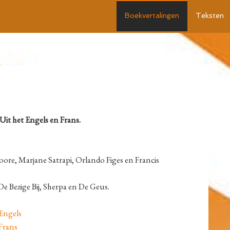
Boekvertalingen
Teksten
it het Engels en Frans.
ore, Marjane Satrapi, Orlando Figes en Francis
De Bezige Bij, Sherpa en De Geus.
ngels
rans