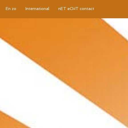
En zo
International
nET eCHT contact