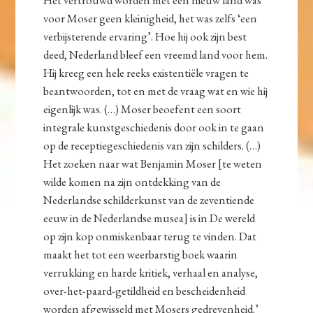
Het vertrouwd worden met een nieuw land was
voor Moser geen kleinigheid, het was zelfs ‘een
verbijsterende ervaring’. Hoe hij ook zijn best
deed, Nederland bleef een vreemd land voor hem.
Hij kreeg een hele reeks existentiële vragen te
beantwoorden, tot en met de vraag wat en wie hij
eigenlijk was. (…) Moser beoefent een soort
integrale kunstgeschiedenis door ook in te gaan
op de receptiegeschiedenis van zijn schilders. (…)
Het zoeken naar wat Benjamin Moser [te weten
wilde komen na zijn ontdekking van de
Nederlandse schilderkunst van de zeventiende
eeuw in de Nederlandse musea] is in De wereld
op zijn kop onmiskenbaar terug te vinden. Dat
maakt het tot een weerbarstig boek waarin
verrukking en harde kritiek, verhaal en analyse,
over-het-paard-getildheid en bescheidenheid
worden afgewisseld met Mosers gedrevenheid.’