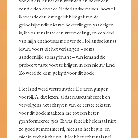
vond niets leuker dan vrienden en bekenden
rondleiden door de Nederlandse musea, hoewel
ik vreesde dat ik mogelijk blijk gaf van de
geloofsijver die nieuwe bekeerlingen vaak eigen
is; ik was tenslotte een vreemdeling, en een deel
van mijn enthousiasme over de Hollandse kunst
kwam voort uit het verlangen – soms
aandoenlijk, soms gênant – van iemand die
probeert vaste voet te krijgen in een nieuw land.
Zo werd de kiem gelegd voor dit boek.
Het land werd vertrouwder. De jaren gingen
voorbij. Al dat lezen, al dat museumbezoek en
vervolgens het schrijven van de eerste teksten
voor dit boek maakten me tot een beter
geïnformeerde gids. Ik was feitelijk helemaal niet
zo goed geïnformeerd, niet aan het begin, en
niet in technische zin; ik leek het echter al snel