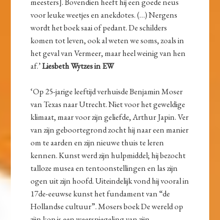
meesters]. Bovendien heeft hij een goede neus
voor leuke weetjes en anekdotes. (…) Nergens
wordt het boek saai of pedant. De schilders
komen tot leven, ook al weten we soms, zoals in
het geval van Vermeer, maar heel weinig van hen
af.’
Liesbeth Wytzes in EW
‘Op 25-jarige leeftijd verhuisde Benjamin Moser
van Texas naar Utrecht. Niet voor het geweldige
klimaat, maar voor zijn geliefde, Arthur Japin. Ver
van zijn geboortegrond zocht hij naar een manier
om te aarden en zijn nieuwe thuis te leren
kennen. Kunst werd zijn hulpmiddel; hij bezocht
talloze musea en tentoonstellingen en las zijn
ogen uit zijn hoofd. Uiteindelijk vond hij vooral in
17de-eeuwse kunst het fundament van “de
Hollandse cultuur”. Mosers boek De wereld op
zijn kop is een weerspiegeling van zijn