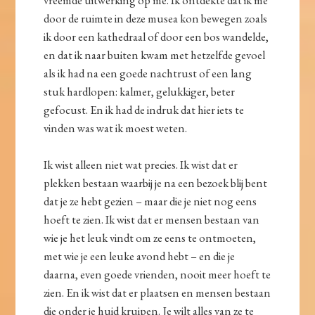
vreemde uitwerking op me. Ik ontdekte dat ik me
door de ruimte in deze musea kon bewegen zoals
ik door een kathedraal of door een bos wandelde,
en dat ik naar buiten kwam met hetzelfde gevoel
als ik had na een goede nachtrust of een lang
stuk hardlopen: kalmer, gelukkiger, beter
gefocust. En ik had de indruk dat hier iets te
vinden was wat ik moest weten.
Ik wist alleen niet wat precies. Ik wist dat er
plekken bestaan waarbij je na een bezoek blij bent
dat je ze hebt gezien – maar die je niet nog eens
hoeft te zien. Ik wist dat er mensen bestaan van
wie je het leuk vindt om ze eens te ontmoeten,
met wie je een leuke avond hebt – en die je
daarna, even goede vrienden, nooit meer hoeft te
zien. En ik wist dat er plaatsen en mensen bestaan
die onder je huid kruipen. Je wilt alles van ze te