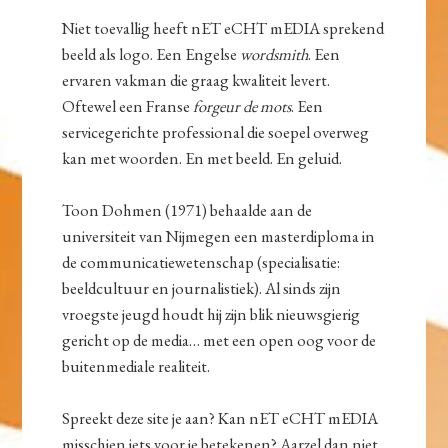
Niet toevallig heeft nET eCHT mEDIA sprekend
beeld als logo. Een Engelse
wordsmith
. Een
ervaren vakman die graag kwaliteit levert.
Oftewel een Franse
forgeur de mots
. Een
servicegerichte professional die soepel overweg
kan met woorden. En met beeld. En geluid.
Toon Dohmen (1971) behaalde aan de
universiteit van Nijmegen een masterdiploma in
de communicatiewetenschap (specialisatie:
beeldcultuur en journalistiek). Al sinds zijn
vroegste jeugd houdt hij zijn blik nieuwsgierig
gericht op de media… met een open oog voor de
buitenmediale realiteit.
Spreekt deze site je aan? Kan nET eCHT mEDIA
misschien iets voor je betekenen? Aarzel dan niet