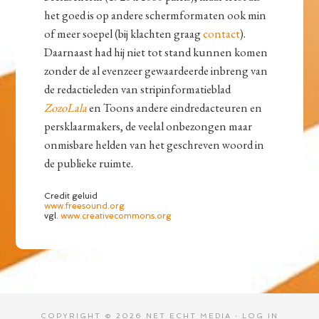
het goed is op andere schermformaten ook min
of meer soepel (bij klachten graag
contact
).
Daarnaast had hij niet tot stand kunnen komen
zonder de al evenzeer gewaardeerde inbreng van
de redactieleden van stripinformatieblad
ZozoLala
en Toons andere eindredacteuren en
persklaarmakers, de veelal onbezongen maar
onmisbare helden van het geschreven woord in
de publieke ruimte.
Credit geluid
www.freesound.org
vgl.
www.creativecommons.org
COPYRIGHT © 2026 NET ECHT MEDIA ·
LOG IN