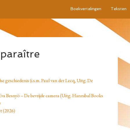
Boekvertalingen
Teksten
paraître
 geschiedenis (i.s.m. Paul van der Lecq, Uitg. De
 Eva Besnyö – De bevrijde camera (Uitg. Hannibal Books
)
st (2026)