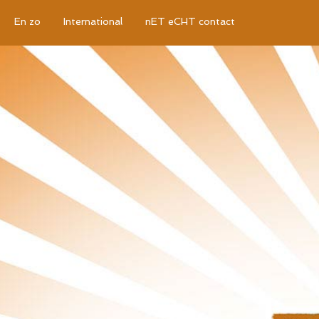
En zo
International
nET eCHT contact