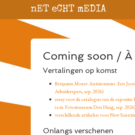
nET eCHT mEDIA
Coming soon / À 
Vertalingen op komst
Benjamin Moser: Antizionisme. Een Joodse
Arbeiderspers, sep. 2026)
essay voor de catalogus van de expositie
i.s.m. Fotomuseum Den Haag, sep. 2026
verschillende artikelen voor New Scienti
Onlangs verschenen