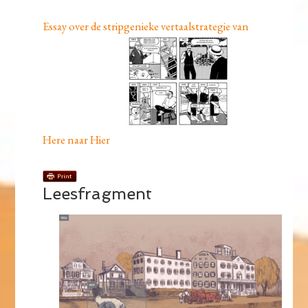
Essay over de stripgenieke vertaalstrategie van
Here naar Hier
Leesfragment