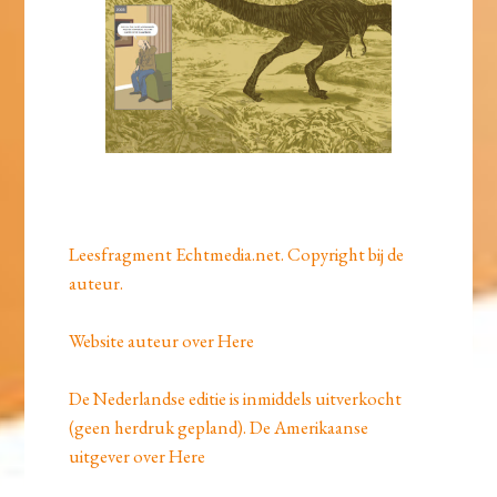
Leesfragment Echtmedia.net. Copyright bij de
auteur.
Website auteur over Here
De Nederlandse editie is inmiddels uitverkocht
(geen herdruk gepland). De Amerikaanse
uitgever over Here