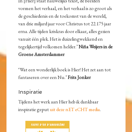
In [Hier] staat nauwelijks tekst, de beelden
vormen het verhaal, en het verhaal is zo groot als
de geschiedenis en de toekomst van de wereld,
van drie miljard jaar voor Christus tot 22.175 jaar
erna. Alle tijden kriskras door elkaar, alles gezien
vanuit één plek. Het is duizelingwekkend en
tegelijkertijd volkomen helder.’
Niña Weijers in de
Groene Amsterdammer
‘Wat een wonderlijk boek is Hier! Het zet aan tot
fantaseren over een Nu.’
Frits Jonker
Inspiratie
Tijdens het werk aan Hier heb ik dankbaar
inspiratie geput
uit deze nET eCHT media
.