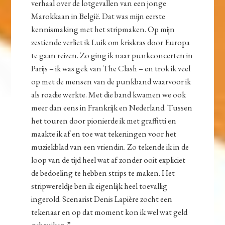
verhaal over de lotgevallen van een jonge
Marokkaan in België. Dat was mijn eerste
kennismaking met het stripmaken. Op mijn
zestiende verliet ik Luik om kriskras door Europa
te gaan reizen. Zo ging ik naar punkconcerten in
Parijs – ik was gek van The Clash – en trok ik veel
op met de mensen van de punkband waarvoor ik
als roadie werkte. Met die band kwamen we ook
meer dan eens in Frankrijk en Nederland. Tussen
het touren door pionierde ik met graffitti en
maakte ik af en toe wat tekeningen voor het
muziekblad van een vriendin. Zo tekende ik in de
loop van de tijd heel wat af zonder ooit expliciet
de bedoeling te hebben strips te maken. Het
stripwereldje ben ik eigenlijk heel toevallig
ingerold. Scenarist Denis Lapière zocht een
tekenaar en op dat moment kon ik wel wat geld
gebruiken.”