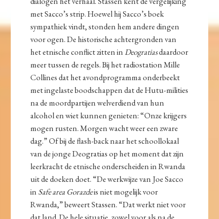
dialogen het verhaal. Stassen kent de vergelijking
met Sacco’s strip. Hoewel hij Sacco’s boek
sympathiek vindt, stonden hem andere dingen
voor ogen. De historische achtergronden van
het etnische conflict zitten in
Deogratias
daardoor
meer tussen de regels. Bij het radiostation Mille
Collines dat het avondprogramma onderbeekt
met ingelaste boodschappen dat de Hutu-milities
na de moordpartijen welverdiend van hun
alcohol en wiet kunnen genieten: “Onze krijgers
mogen rusten. Morgen wacht weer een zware
dag.” Of bij de flash-back naar het schoollokaal
van de jonge Deogratias op het moment dat zijn
leerkracht de etnische onderscheiden in Rwanda
uit de doeken doet. “De werkwijze van Joe Sacco
in
Safe area Gorazde
is niet mogelijk voor
Rwanda,” beweert Stassen. “Dat werkt niet voor
dat land. De hele situatie, zowel voor als na de