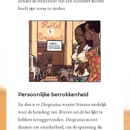
zonder de structuur van een scenarist moeite
heeft zijn vorm te vinden.
Persoonlijke betrokkenheid
En dan is er
Deogratias
, waarin Stassen eindelijk
weer de bezieling van
Brieven uit de bar
lijkt te
hebben teruggevonden.
Deogratias
moest
draaien om onzekerheid, om de spanning die