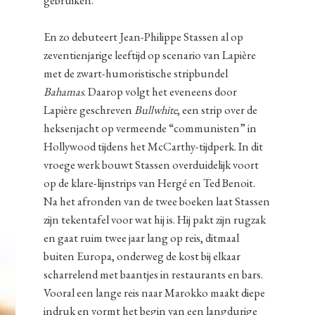
En zo debuteert Jean-Philippe Stassen al op
zeventienjarige leeftijd op scenario van Lapière
met de zwart-humoristische stripbundel
Bahamas
. Daarop volgt het eveneens door
Lapière geschreven
Bullwhite
, een strip over de
heksenjacht op vermeende “communisten” in
Hollywood tijdens het McCarthy-tijdperk. In dit
vroege werk bouwt Stassen overduidelijk voort
op de klare-lijnstrips van Hergé en Ted Benoit.
Na het afronden van de twee boeken laat Stassen
zijn tekentafel voor wat hij is. Hij pakt zijn rugzak
en gaat ruim twee jaar lang op reis, ditmaal
buiten Europa, onderweg de kost bij elkaar
scharrelend met baantjes in restaurants en bars.
Vooral een lange reis naar Marokko maakt diepe
indruk en vormt het begin van een langdurige