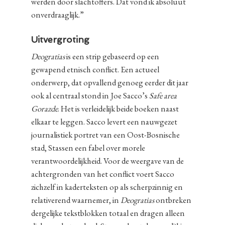
werden door slachtoffers. Dat vond ik absoluut
onverdraaglijk.”
Uitvergroting
Deogratias
is een strip gebaseerd op een
gewapend etnisch conflict. Een actueel
onderwerp, dat opvallend genoeg eerder dit jaar
ook al centraal stond in Joe Sacco’s
Safe area
Gorazde
. Het is verleidelijk beide boeken naast
elkaar te leggen. Sacco levert een nauwgezet
journalistiek portret van een Oost-Bosnische
stad, Stassen een fabel over morele
verantwoordelijkheid. Voor de weergave van de
achtergronden van het conflict voert Sacco
zichzelf in kaderteksten op als scherpzinnig en
relativerend waarnemer, in
Deogratias
ontbreken
dergelijke tekstblokken totaal en dragen alleen