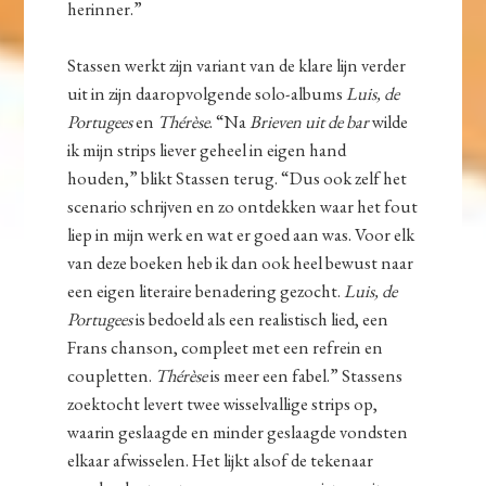
herinner.”
Stassen werkt zijn variant van de klare lijn verder
uit in zijn daaropvolgende solo-albums
Luis, de
Portugees
en
Thérèse
. “Na
Brieven uit de bar
wilde
ik mijn strips liever geheel in eigen hand
houden,” blikt Stassen terug. “Dus ook zelf het
scenario schrijven en zo ontdekken waar het fout
liep in mijn werk en wat er goed aan was. Voor elk
van deze boeken heb ik dan ook heel bewust naar
een eigen literaire benadering gezocht.
Luis, de
Portugees
is bedoeld als een realistisch lied, een
Frans chanson, compleet met een refrein en
coupletten.
Thérèse
is meer een fabel.” Stassens
zoektocht levert twee wisselvallige strips op,
waarin geslaagde en minder geslaagde vondsten
elkaar afwisselen. Het lijkt alsof de tekenaar