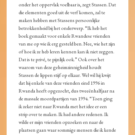
onder het oppervlak voelbaar is, zegt Stassen. Dat
die elementen goed uit de verf komen, zal te
maken hebben met Stassens persoonlijke
betrokkenheid bij het onderwerp. “Ik heb het
boek gemaakt voor enkele Rwandese vrienden
van me op wie ik erg gesteld ben. Nee, wie het zijn
of hoe ik ze heb leren kennen kan ik niet zeggen.
Dat is te privé, te pijnlijk ook.” Ook over het
waarom van deze geheimzinnigheid houdt
Stassen de lippen stijf op elkaar. Wel wil hij kwijt
dat hij enkele van deze vrienden eind 1996 in
Rwanda heeft opgezocht, dus tweeënhalfjaar na
de massale moordpartijen van 1994. “Toen ging
ik zeker niet naar Rwanda met het idee er een
strip over te maken. Ik had andere redenen. Ik
wilde er mijn vrienden opzoeken en naar de
plaatsen gaan waar sommige mensen die ik kende