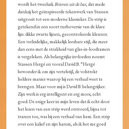
wordt het tweeluik
Brieven uit de bar
, dat mede
dankzij het geïnspireerde tekenwerk van Stassen
uitgroeit tot een moderne klassieker. De strip is
getekend in een soort turboversie van de klare
lijn: dikke zwarte lijnen, gecontroleerde kleuren.
Een verleidelijke, makkelijk leesbare stijl, die meer
dan eens met de strakheid van glas-in-loodramen
is vergeleken. Als belangrijke invloeden noemt
Stassen Hergé en vooral David B. “Hergé
bewonder ik om zijn vertelstijl, de volstrekt
heldere manier waarop hij een verhaal weet te
brengen. Maar voor mij is David B. belangrijker.
Zijn werk is erg intelligent en erg mooi, echt
goed. De enige keer in mijn leven dat ik echt door
het lezen van een strip werd ontroerd, bijna tot
tranen toe, was bij een verhaal van hem. Een strip
over een kalief en zijn harem, als ik het me goed