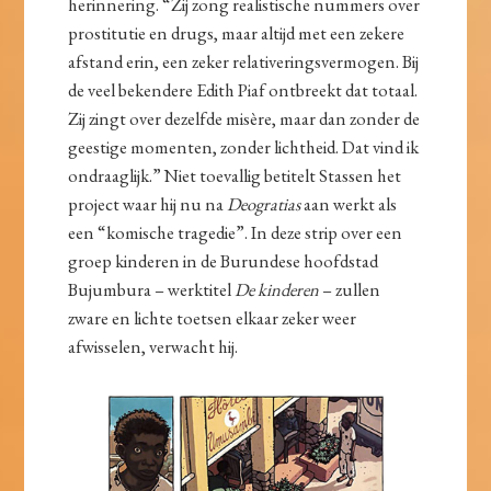
herinnering. “Zij zong realistische nummers over
prostitutie en drugs, maar altijd met een zekere
afstand erin, een zeker relativeringsvermogen. Bij
de veel bekendere Edith Piaf ontbreekt dat totaal.
Zij zingt over dezelfde misère, maar dan zonder de
geestige momenten, zonder lichtheid. Dat vind ik
ondraaglijk.” Niet toevallig betitelt Stassen het
project waar hij nu na
Deogratias
aan werkt als
een “komische tragedie”. In deze strip over een
groep kinderen in de Burundese hoofdstad
Bujumbura – werktitel
De kinderen
– zullen
zware en lichte toetsen elkaar zeker weer
afwisselen, verwacht hij.