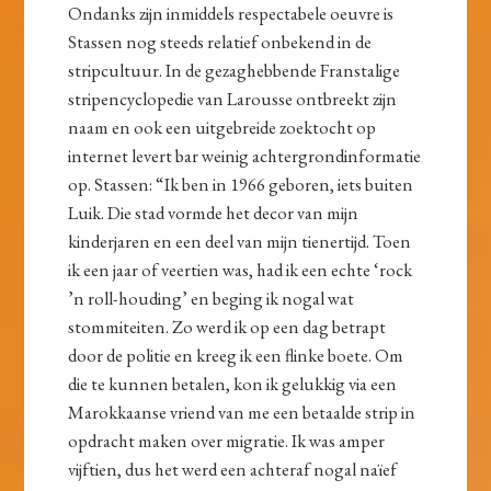
Ondanks zijn inmiddels respectabele oeuvre is
Stassen nog steeds relatief onbekend in de
stripcultuur. In de gezaghebbende Franstalige
stripencyclopedie van Larousse ontbreekt zijn
naam en ook een uitgebreide zoektocht op
internet levert bar weinig achtergrondinformatie
op. Stassen: “Ik ben in 1966 geboren, iets buiten
Luik. Die stad vormde het decor van mijn
kinderjaren en een deel van mijn tienertijd. Toen
ik een jaar of veertien was, had ik een echte ‘rock
’n roll-houding’ en beging ik nogal wat
stommiteiten. Zo werd ik op een dag betrapt
door de politie en kreeg ik een flinke boete. Om
die te kunnen betalen, kon ik gelukkig via een
Marokkaanse vriend van me een betaalde strip in
opdracht maken over migratie. Ik was amper
vijftien, dus het werd een achteraf nogal naïef