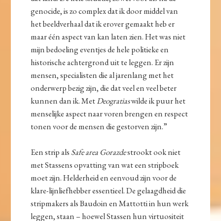
genocide, is zo complex dat ik door middel van
het beeldverhaal dat ik erover gemaakt heb er
maar één aspect van kan laten zien. Het was niet
mijn bedoeling eventjes de hele politieke en
historische achtergrond uit te leggen. Er zijn
mensen, specialisten die al jarenlang met het
onderwerp bezig zijn, die dat veel en veel beter
kunnen dan ik. Met
Deogratias
wilde ik puur het
menselijke aspect naar voren brengen en respect
tonen voor de mensen die gestorven zijn.”
Een strip als
Safe area Gorazde
strookt ook niet
met Stassens opvatting van wat een stripboek
moet zijn. Helderheid en eenvoud zijn voor de
klare-lijnliefhebber essentieel. De gelaagdheid die
stripmakers als Baudoin en Mattotti in hun werk
leggen, staan – hoewel Stassen hun virtuositeit