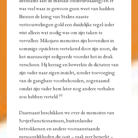
deelname aan de massale onderdrukking) en er
was veel waar ze gewoon geen weet van hadden.
Binnen de kring van Stalins naaste
vertrouwelingen gold een duidelijke regel: ieder
wist alleen wat nodig was om zijn taken te
vervullen. Mikojans memoires zijn bovendien in
sommige opzichten vertekend door zijn zoon, die
het manuscript redigeerde voordat het in druk
verscheen. Hij herzag en bewerkte de dictaten van
zijn vader naar eigen inzicht, zonder toevoeging
van de gangbare voorbehouden, zogenaamd
omdat zijn vader hem later nog andere verhalen
10
zou hebben verteld.
Daarnaast beschikken we over de memoires van
Sovjetfunctionarissen, buitenlandse
betrokkenen en andere vooraanstaande
persoonlijkheden die ooit – vaak zeer beperkt –