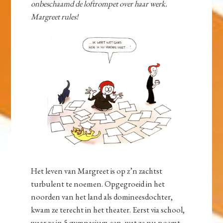
onbeschaamd de loftrompet over haar werk.
Margreet rules!
Het leven van Margreet is op z’n zachtst
turbulent te noemen. Opgegroeid in het
noorden van het land als domineesdochter,
kwam ze terecht in het theater. Eerst via school,
waar ze in 5 gymnasium een, wat ze nu noemt,