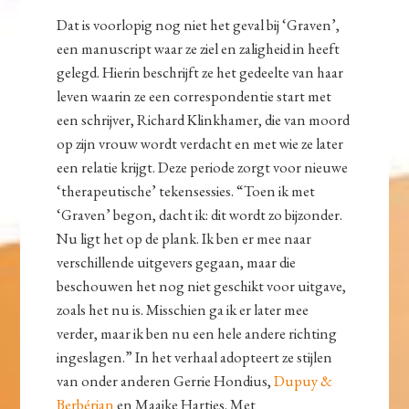
Dat is voorlopig nog niet het geval bij ‘Graven’,
een manuscript waar ze ziel en zaligheid in heeft
gelegd. Hierin beschrijft ze het gedeelte van haar
leven waarin ze een correspondentie start met
een schrijver, Richard Klinkhamer, die van moord
op zijn vrouw wordt verdacht en met wie ze later
een relatie krijgt. Deze periode zorgt voor nieuwe
‘therapeutische’ tekensessies. “Toen ik met
‘Graven’ begon, dacht ik: dit wordt zo bijzonder.
Nu ligt het op de plank. Ik ben er mee naar
verschillende uitgevers gegaan, maar die
beschouwen het nog niet geschikt voor uitgave,
zoals het nu is. Misschien ga ik er later mee
verder, maar ik ben nu een hele andere richting
ingeslagen.” In het verhaal adopteert ze stijlen
van onder anderen Gerrie Hondius,
Dupuy &
Berbérian
en Maaike Hartjes. Met