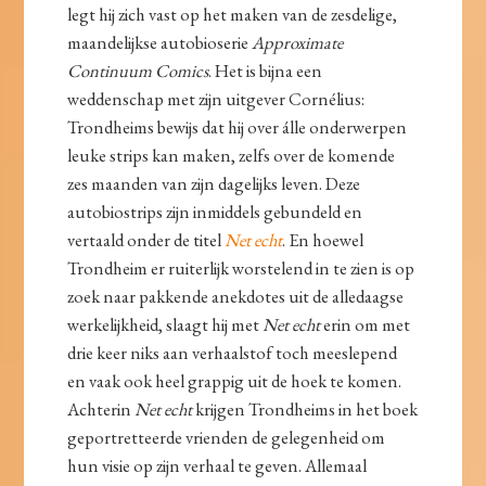
legt hij zich vast op het maken van de zesdelige,
maandelijkse autobioserie
Approximate
Continuum Comics
. Het is bijna een
weddenschap met zijn uitgever Cornélius:
Trondheims bewijs dat hij over álle onderwerpen
leuke strips kan maken, zelfs over de komende
zes maanden van zijn dagelijks leven. Deze
autobiostrips zijn inmiddels gebundeld en
vertaald onder de titel
Net echt
. En hoewel
Trondheim er ruiterlijk worstelend in te zien is op
zoek naar pakkende anekdotes uit de alledaagse
werkelijkheid, slaagt hij met
Net echt
erin om met
drie keer niks aan verhaalstof toch meeslepend
en vaak ook heel grappig uit de hoek te komen.
Achterin
Net echt
krijgen Trondheims in het boek
geportretteerde vrienden de gelegenheid om
hun visie op zijn verhaal te geven. Allemaal