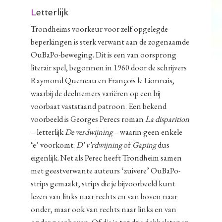
L
etterlijk
Trondheims voorkeur voor zelf opgelegde
beperkingen is sterk verwant aan de zogenaamde
OuBaPo-beweging. Dit is een van oorsprong
literair spel, begonnen in 1960 door de schrijvers
Raymond Queneau en François le Lionnais,
waarbij de deelnemers variëren op een bij
voorbaat vaststaand patroon. Een bekend
voorbeeld is Georges Perecs roman
La disparition
– letterlijk
De verdwijning
– waarin geen enkele
‘e’ voorkomt:
D’ v’rdwijning
of
Gaping
dus
eigenlijk. Net als Perec heeft Trondheim samen
met geestverwante auteurs ‘zuivere’ OuBaPo-
strips gemaakt, strips die je bijvoorbeeld kunt
lezen van links naar rechts en van boven naar
onder, maar ook van rechts naar links en van
onder naar boven. Of die je tot drie dobbelstenen