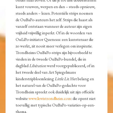
kunt vouwen, werpen en dan – steeds opnieuw,
steeds anders – lezen. Potentiële strips noemen
de OuBaPo-auteurs het zelf. Strips die haast als
vanzelf ontstaan wanneer de auteur zijn eigen
vrijheid vrijwillig inperkt. Of in de woorden van
OuLiPo-initiator Queneau: een kunstenaar die
zo werkt, zit nooit meer verlegen om inspiratie.
Trondheims OuBaPo-strips zijn bijvoorbeeld te
vinden in de tweede OuBaPo-bundel, die in
dagblad
Libération
werd voorgepubliceerd, of in
het tweede deel van Art Spiegelmans
kinderstripbloemlezing
Little Lit
. Het belang en
het naturel van de OuBaPo-gedachte voor
Trondheim spreekt ook duidelijk uit zijn officiële
website
www.lewistrondheim.com
: die opent niet
toevallig met typische OuBaPo-variaties-op-een-
thema.