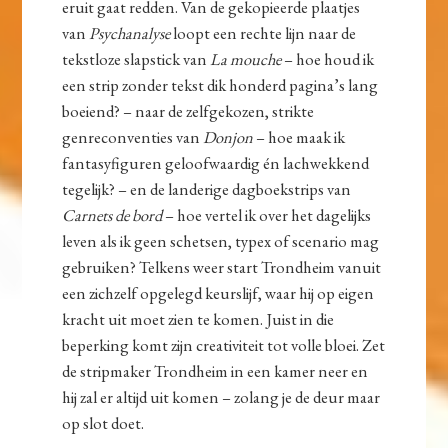
eruit gaat redden. Van de gekopieerde plaatjes
van
Psychanalyse
loopt een rechte lijn naar de
tekstloze slapstick van
La mouche
– hoe houd ik
een strip zonder tekst dik honderd pagina’s lang
boeiend? – naar de zelfgekozen, strikte
genreconventies van
Donjon
– hoe maak ik
fantasyfiguren geloofwaardig én lachwekkend
tegelijk? – en de landerige dagboekstrips van
Carnets de bord
– hoe vertel ik over het dagelijks
leven als ik geen schetsen, typex of scenario mag
gebruiken? Telkens weer start Trondheim vanuit
een zichzelf opgelegd keurslijf, waar hij op eigen
kracht uit moet zien te komen. Juist in die
beperking komt zijn creativiteit tot volle bloei. Zet
de stripmaker Trondheim in een kamer neer en
hij zal er altijd uit komen – zolang je de deur maar
op slot doet.