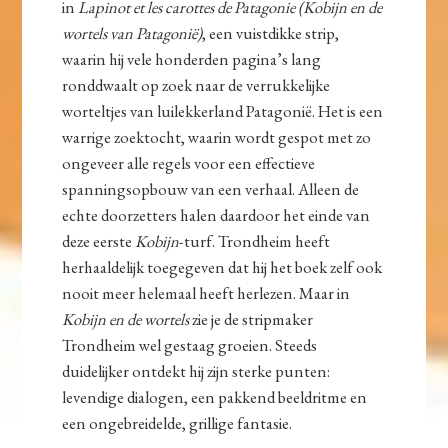
in
Lapinot et les carottes de Patagonie (Kobijn en de
wortels van Patagonië)
, een vuistdikke strip,
waarin hij vele honderden pagina’s lang
ronddwaalt op zoek naar de verrukkelijke
worteltjes van luilekkerland Patagonië. Het is een
warrige zoektocht, waarin wordt gespot met zo
ongeveer alle regels voor een effectieve
spanningsopbouw van een verhaal. Alleen de
echte doorzetters halen daardoor het einde van
deze eerste
Kobijn
-turf. Trondheim heeft
herhaaldelijk toegegeven dat hij het boek zelf ook
nooit meer helemaal heeft herlezen. Maar in
Kobijn en de wortels
zie je de stripmaker
Trondheim wel gestaag groeien. Steeds
duidelijker ontdekt hij zijn sterke punten:
levendige dialogen, een pakkend beeldritme en
een ongebreidelde, grillige fantasie.