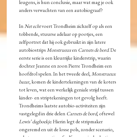
leugens, is hun conclusie, maar wat mag je ook
anders verwachten van een autobiograaf?
In
Net echt
voert Trondheim zichzelf op als een
tobbende, stuurse adelaar op pootjes, een
zelfportret dat hij ook gebruikt in zijn latere
autobiostrips
Monstrueux
en
Carnets de bord
. De
eerste serie is een kleurrijke kinderstrip, waarin
dochter Jeanne en zoon Pierre Trondheim een
hoofdrol spelen. In het tweede deel,
Monstrueux
bazar
, komen de kindertekeningen van de koters
tot leven, wat een werkelijk geniale strijd tussen
kinder- en striptekeningen tot gevolg heeft.
Trondheims laatste autobio-activiteiten zijn
vastgelegd in drie delen
Carnets de bord
, oftewel
Lewis’ dagboekje
. Hierin legt de stripmaker
ongeremd en uit de losse pols, zonder scenario,