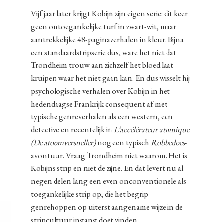
Vijf jaar later krijgt Kobijn zijn eigen serie: dit keer
geen ontoegankelijke turf in zwart-wit, maar
aantrekkelijke 48-paginaverhalen in kleur. Bijna
een standaardstripserie dus, ware het niet dat
Trondheim trouw aan zichzelf het bloed laat
kruipen waar het niet gaan kan. En dus wisselt hij
psychologische verhalen over Kobijn in het
hedendaagse Frankrijk consequent af met
typische genreverhalen als een western, een
detective en recentelijk in
L’accélérateur atomique
(De atoomversneller)
nog een typisch
Robbedoes
-
avontuur. Vraag Trondheim niet waarom. Het is
Kobijns strip en niet de zijne. En dat levert nu al
negen delen lang een even onconventionele als
toegankelijke strip op, die het begrip
genrehoppen op uiterst aangename wijze in de
stripcultuur ingang doet vinden.