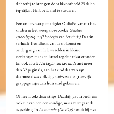
dichterbij te brengen door bijvoorbeeld 25 delen
tegelijk in één boekband te stouwen.
Een andere wat gematigder OuBaPo-variant is te
vinden in het weergaloze boekje
Genèses
apocalyptiques (Het begin van het einde)
. Daarin
verhaalt Trondheim van de opkomst en
ondergang van hele werelden in kleine
vierkantjes met een luttel regeltje tekst eronder.
En ook al telt
Het begin van het einde
niet meer
dan 32 pagina’s, aan het eind daarvan zijn
daarmee al zes volledige universa op gruwelijk
grappige wijze aan hun eind gekomen.
Of neem tekstloze strips. Daarbij gaat Trondheim
ook uit van een eenvoudige, maar verregaande
beperking. In
La mouche (De vlieg)
houdt hij met