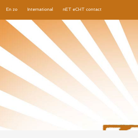
En zo
International
nET eCHT contact