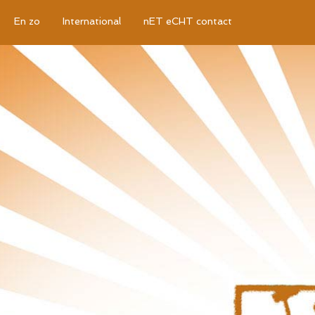
En zo
International
nET eCHT contact