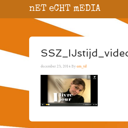
nET eCHT mEDIA
SSZ_IJstijd_vide
december 23, 2014
By
em_td