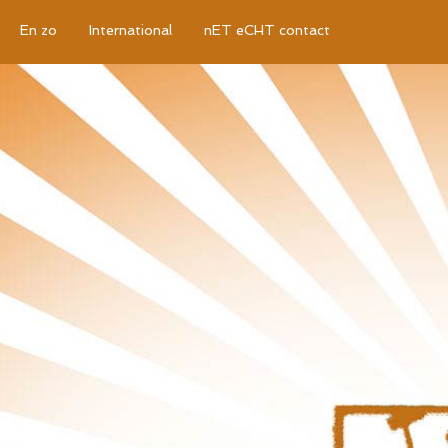
En zo
International
nET eCHT contact