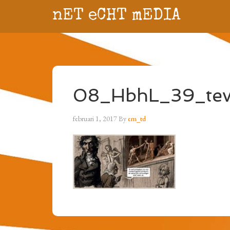
nET eCHT mEDIA
08_HbhL_39_tev
februari 1, 2017
By
em_td