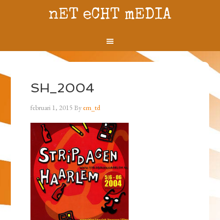
nET eCHT mEDIA
SH_2004
februari 1, 2015
By
em_td