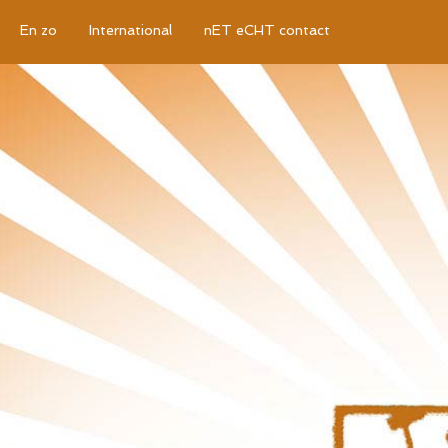
En zo
International
nET eCHT contact