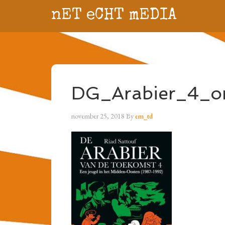
nET eCHT mEDIA
DG_Arabier_4_o
november 25, 2018
By
em_td