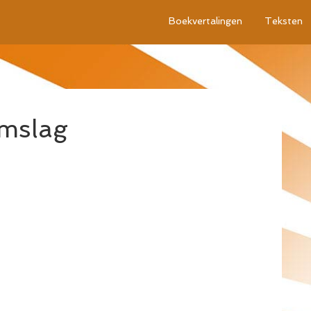
Boekvertalingen
Teksten
mslag