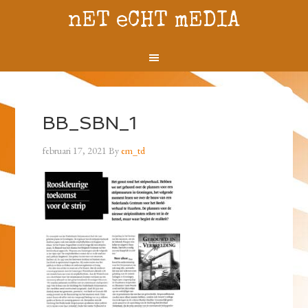
nET eCHT mEDIA
BB_SBN_1
februari 17, 2021
By
em_td