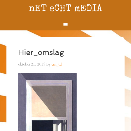
nET eCHT mEDIA
Hier_omslag
oktober 21, 2015
By
em_td