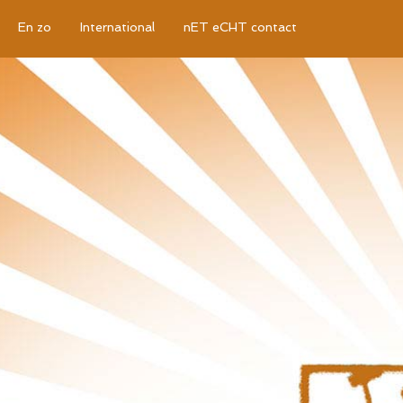
En zo
International
nET eCHT contact