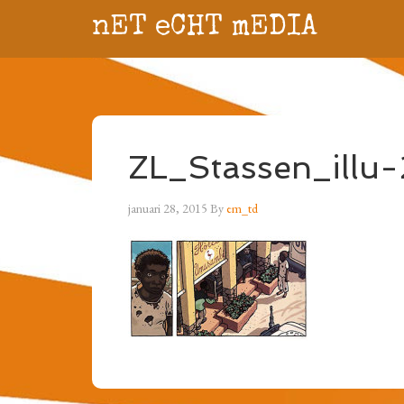
nET eCHT mEDIA
ZL_Stassen_illu-
januari 28, 2015
By
em_td