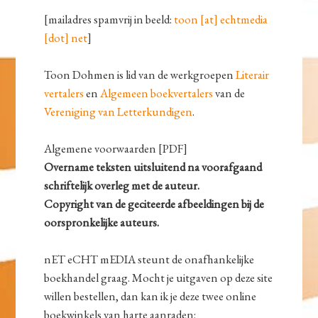
[mailadres spamvrij in beeld:
toon [at] echtmedia
[dot] net
]
Toon Dohmen is lid van de werkgroepen
Literair
vertalers
en
Algemeen boekvertalers
van de
Vereniging van Letterkundigen
.
Algemene voorwaarden [PDF]
Overname teksten uitsluitend na voorafgaand
schriftelijk overleg met de auteur.
Copyright van de geciteerde afbeeldingen bij de
oorspronkelijke auteurs.
nET eCHT mEDIA steunt de onafhankelijke
boekhandel graag. Mocht je uitgaven op deze site
willen bestellen, dan kan ik je deze twee online
boekwinkels van harte aanraden: