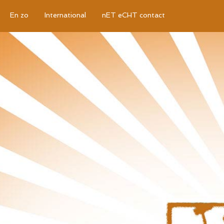
En zo
International
nET eCHT contact