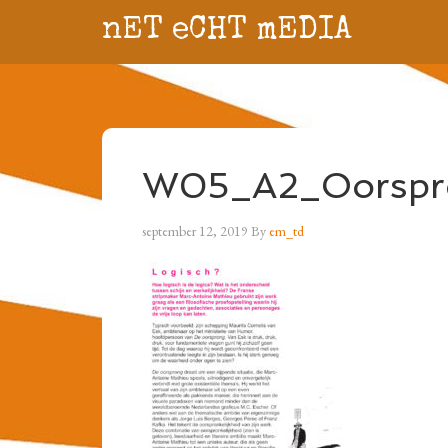
nET eCHT mEDIA
W05_A2_Oorspr
september 12, 2019
By
em_td