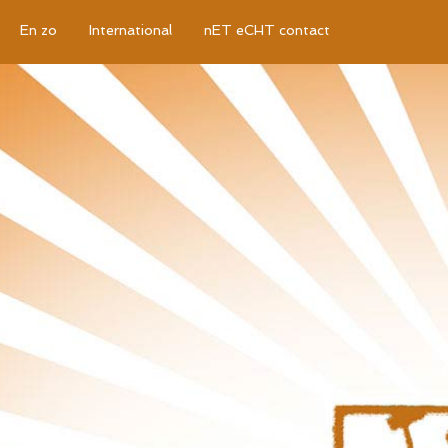
En zo
International
nET eCHT contact