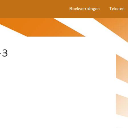
Boekvertalingen
Teksten
-3