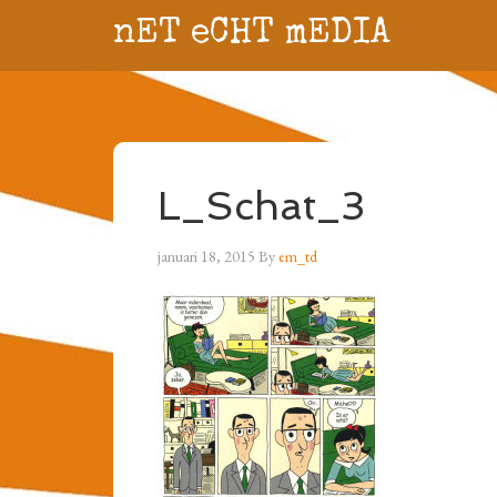
nET eCHT mEDIA
L_Schat_3
januari 18, 2015
By
em_td