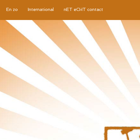
En zo
International
nET eCHT contact