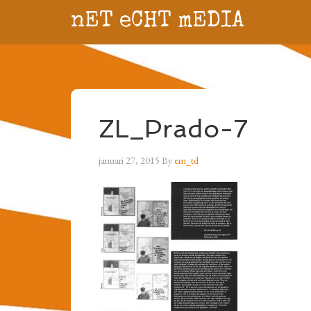
nET eCHT mEDIA
ZL_Prado-7
januari 27, 2015
By
em_td