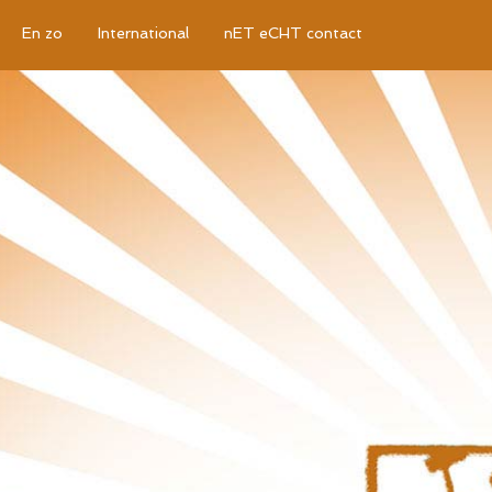
En zo
International
nET eCHT contact