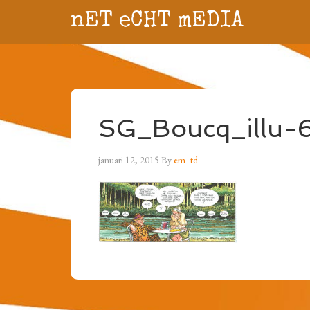
nET eCHT mEDIA
SG_Boucq_illu-
januari 12, 2015
By
em_td