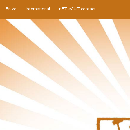
En zo
International
nET eCHT contact