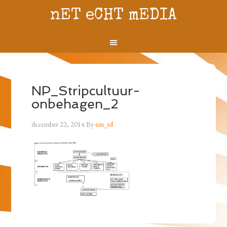
nET eCHT mEDIA
NP_Stripcultuur-
onbehagen_2
december 22, 2014
By
em_td