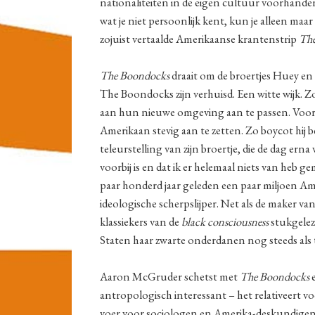
nationaliteiten in de eigen cultuur voorhanden 
wat je niet persoonlijk kent, kun je alleen maar
zojuist vertaalde Amerikaanse krantenstrip
The
The Boondocks
draait om de broertjes Huey en
The Boondocks zijn verhuisd. Een witte wijk. Z
aan hun nieuwe omgeving aan te passen. Vooral
Amerikaan stevig aan te zetten. Zo boycot hij
teleurstelling van zijn broertje, die de dag er
voorbij is en dat ik er helemaal niets van heb g
paar honderd jaar geleden een paar miljoen Ame
ideologische scherpslijper. Net als de maker va
klassiekers van de
black consciousness
stukgelez
Staten haar zwarte onderdanen nog steeds als 
Aaron McGruder schetst met
The Boondocks
e
antropologisch interessant – het relativeert vo
voer voor sociologen en Amerika-deskundigen d