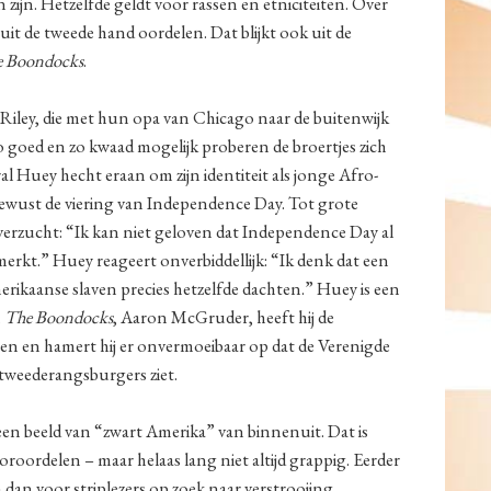
zijn. Hetzelfde geldt voor rassen en etniciteiten. Over
 uit de tweede hand oordelen. Dat blijkt ook uit de
 Boondocks
.
 Riley, die met hun opa van Chicago naar de buitenwijk
o goed en zo kwaad mogelijk proberen de broertjes zich
 Huey hecht eraan om zijn identiteit als jonge Afro-
 bewust de viering van Independence Day. Tot grote
na verzucht: “Ik kan niet geloven dat Independence Day al
emerkt.” Huey reageert onverbiddellijk: “Ik denk dat een
rikaanse slaven precies hetzelfde dachten.” Huey is een
n
The Boondocks
, Aaron McGruder, heeft hij de
en en hamert hij er onvermoeibaar op dat de Verenigde
tweederangsburgers ziet.
en beeld van “zwart Amerika” van binnenuit. Dat is
oroordelen – maar helaas lang niet altijd grappig. Eerder
an voor striplezers op zoek naar verstrooiing.