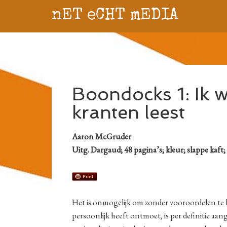
nET eCHT mEDIA
Boondocks 1: Ik w
kranten leest
Aaron McGruder
Uitg. Dargaud; 48 pagina’s; kleur; slappe kaft;
Het is onmogelijk om zonder vooroordelen te l
persoonlijk heeft ontmoet, is per definitie aa