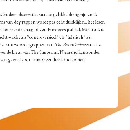
McGruders observaties vaak te gelijkhebberig zijn en de
ros van de grappen wordt pas echt duidelijk na het lezen
s het zeer de vraag of een Europees publiek McGruders
acht – echt als “controversieel” en “hilarisch” zal
el verantwoorde grappen van
The Boondocks
zette deze
over de kleur van The Simpsons. Niemand kan zonder
 wat gevoel voor humor een heel eind komen.