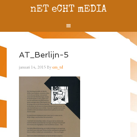
nET eCHT mEDIA
AT_Berlijn-5
januari 14, 2015
By
em_td