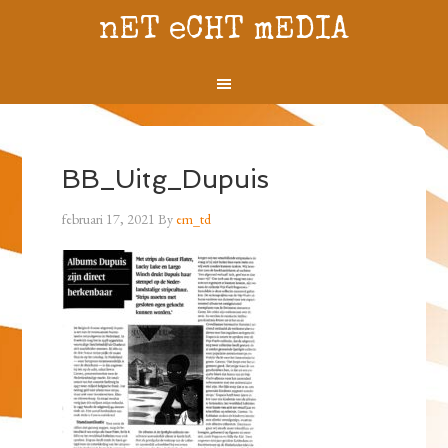
nET eCHT mEDIA
BB_Uitg_Dupuis
februari 17, 2021
By
em_td